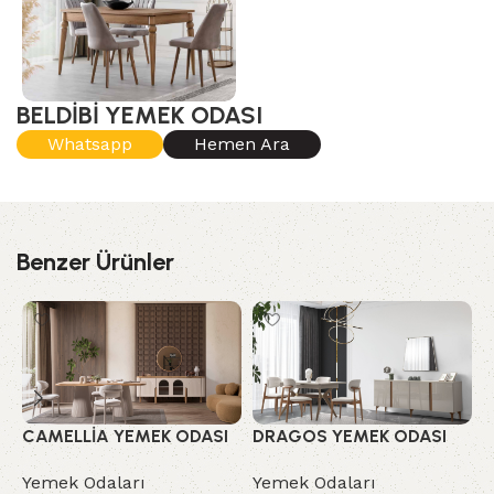
BELDİBİ YEMEK ODASI
Whatsapp
Hemen Ara
Benzer Ürünler
CAMELLİA YEMEK ODASI
DRAGOS YEMEK ODASI
İ
Yemek Odaları
Yemek Odaları
Y