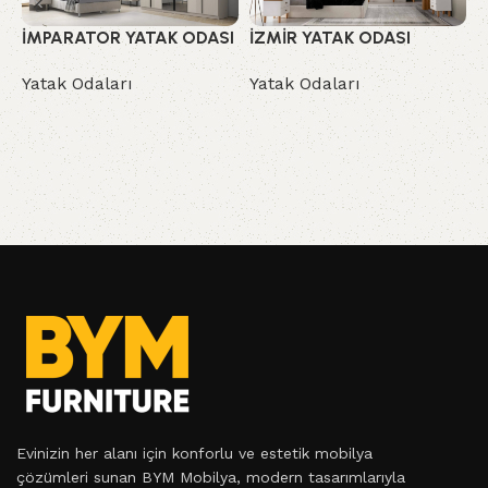
İMPARATOR YATAK ODASI
İZMİR YATAK ODASI
L
Yatak Odaları
Yatak Odaları
Y
Evinizin her alanı için konforlu ve estetik mobilya
çözümleri sunan BYM Mobilya, modern tasarımlarıyla