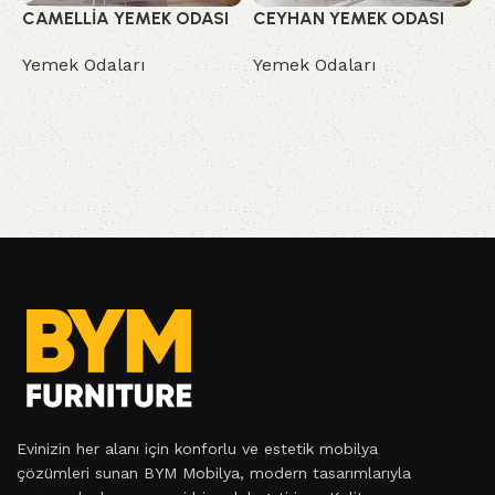
CAMELLİA YEMEK ODASI
CEYHAN YEMEK ODASI
G
Yemek Odaları
Yemek Odaları
Y
Evinizin her alanı için konforlu ve estetik mobilya
çözümleri sunan BYM Mobilya, modern tasarımlarıyla