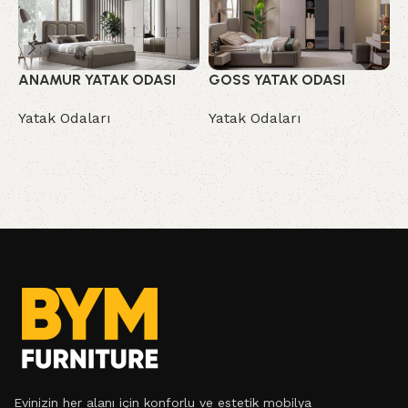
ANAMUR YATAK ODASI
GOSS YATAK ODASI
N
Yatak Odaları
Yatak Odaları
Y
Evinizin her alanı için konforlu ve estetik mobilya