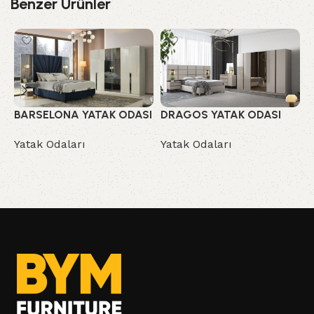
Benzer Ürünler
BARSELONA YATAK ODASI
DRAGOS YATAK ODASI
L
Yatak Odaları
Yatak Odaları
Y