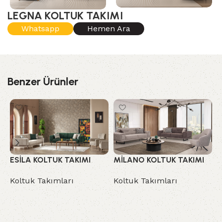
LEGNA KOLTUK TAKIMI
Whatsapp
Hemen Ara
Benzer Ürünler
ESİLA KOLTUK TAKIMI
MİLANO KOLTUK TAKIMI
N
Koltuk Takımları
Koltuk Takımları
K