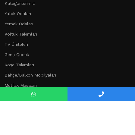
Kategorilerimiz
Yatak Odaları
Yemek Odaları
Koltuk Takımları
TV Üniteleri
Genç Çocuk
Köşe Takımları
Bahçe/Balkon Mobilyaları
Mutfak Masaları
Düğün Paketi
Kurumsal
Hakkımızda
İletişim