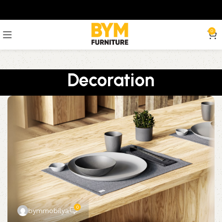
0
Decoration
0
bymmobilya