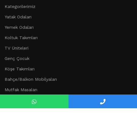
Kategorilerimiz
Yatak Odaları
Yemek Odaları
Koltuk Takımları
TV Üniteleri
Genç Çocuk
Köşe Takımları
Bahçe/Balkon Mobilyaları
Mutfak Masaları
Düğün Paketi
Kurumsal
Hakkımızda