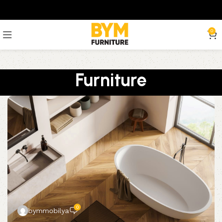
0
Furniture
0
bymmobilya