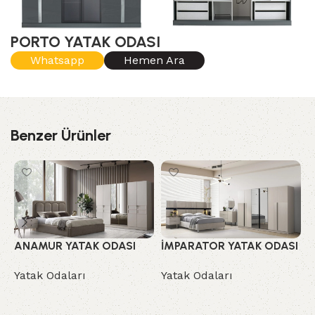
PORTO YATAK ODASI
Whatsapp
Hemen Ara
Benzer Ürünler
ANAMUR YATAK ODASI
İMPARATOR YATAK ODASI
İ
Yatak Odaları
Yatak Odaları
Y