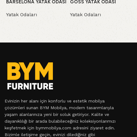
BARSELONA YATAK ODASI
GOSS YATAK ODASI
L
Yatak Odaları
Yatak Odaları
Y
Evinizin her alanı için konforlu ve estetik mobilya
çözümleri sunan BYM Mobilya, modern tasarımlarıyla
yaşam alanlarınıza yeni bir soluk getiriyor. Kalite ve
dayanıklılığı bir arada bulabileceğiniz koleksiyonlarımızı
keşfetmek için bymmobilya.com adresini ziyaret edin.
Bizimle iletişime geçin, evinizi dilediğiniz gibi